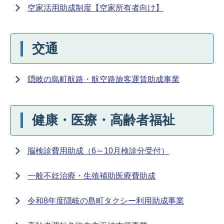
空家活用助成制度【空家所有者向け】
交通
隠岐の島町航路・航空路旅客運賃助成事業
健康・医療・高齢者福祉
脳検診費用助成（6～10月検診分受付）
一般不妊治療・生殖補助医療費助成
令和8年度隠岐の島町タクシー利用助成事業