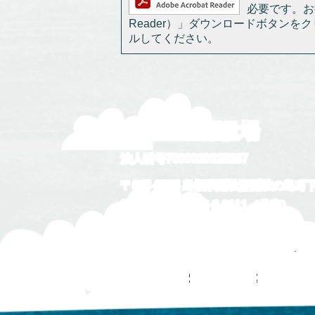
必要です。お持
Reader）」ダウンロードボタン
ルしてください。
隠岐の島町役場
法人番号7000020325287
〒685-8585 島根県隠岐郡隠岐の島町
電話番号：
08512-2-2111
（代表）
開庁時間：午前8時30分から午後5時1
開庁日：月曜日から金曜日 祝日・休日
役場所在地
サイトマップ
ホームページ