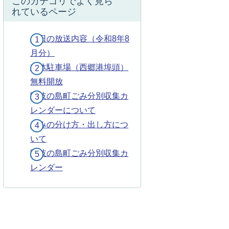
このカテゴリでよく見ら
れているページ
今日の放送内容（令和8年8
月分）
立体駐車場（西郷港埠頭）
無料開放
隠岐の島町ごみ分別収集カ
レンダーについて
ごみの分け方・出し方につ
いて
隠岐の島町ごみ分別収集カ
レンダー