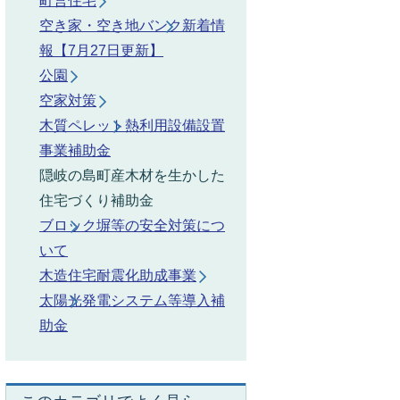
町営住宅
空き家・空き地バンク新着情
報【7月27日更新】
公園
空家対策
木質ペレット熱利用設備設置
事業補助金
隠岐の島町産木材を生かした
住宅づくり補助金
ブロック塀等の安全対策につ
いて
木造住宅耐震化助成事業
太陽光発電システム等導入補
助金