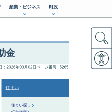
化
産業・ビジネス
町政
助金
ページ番号 :
5265
：2026年03月02日
住まい
住まい探し