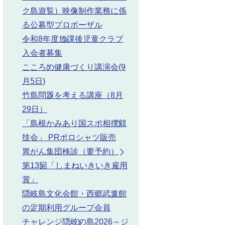
ク島遊覧）映像制作業務に係
る公募型プロポーザル
令和8年度放課後児童クラブ
7日（火曜日）午後5時
入会者募集
3日（金曜日）午後5時
こころの健康づくり講演会(9
月5日)
竹島問題を考える講座（8月
29日）
「島根かみあり国スポ相撲競
技会」 PRポロシャツ販売
胃がん集団検診（要予約）
第13回「しまねいきいき雇用
賞」
隠岐島文化会館・西郷武道館
の定期利用グループ会員
チャレンジ隠岐の島2026～ジ