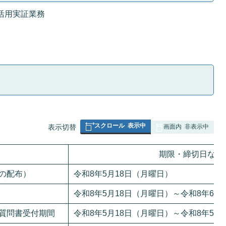
活用実証業務
スクロール
表示中
表
表示切替
画面内
非表示中
組
み
期限・締切日など
の
の配布）
令和8年5月18日（月曜日）
令和8年5月18日（月曜日）～令和8年6月
質問書受付期間
令和8年5月18日（月曜日）～令和8年5月