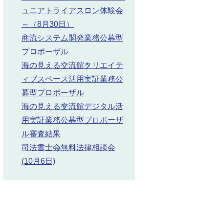
ュニアトライアスロン体験会
～（8月30日）
商流システム開発業務公募型
プロポーザル
海の見える交流館クリエイテ
ィブスペース活用実証業務公
募型プロポーザル
海の見える交流館デジタル活
用実証業務公募型プロポーザ
ル審査結果
司法書士会無料法律相談会
(10月6日)