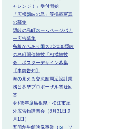
ャレンジ！」受付開始
「広報隠岐の島」等掲載写真
の募集
隠岐の島町ホームページバナ
ー広告募集
島根かみあり国スポ2030隠岐
の島町開催競技「相撲競技
会」ポスターデザイン募集
【事前告知】
海の見える交流館周辺設計業
務公募型プロポーザル質疑回
答
令和8年度島根県・松江市屋
10日（水曜日）午後5時
外広告物講習会（8月31日,9
月1日）
25日（月曜日）午後5時
五箇創生館映像事業（ローソ