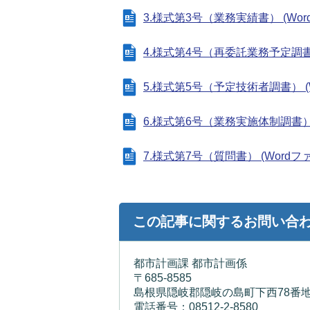
3.様式第3号（業務実績書） (Wordフ
4.様式第4号（再委託業務予定調書） (
5.様式第5号（予定技術者調書） (Wo
6.様式第6号（業務実施体制調書） (W
7.様式第7号（質問書） (Wordファイ
この記事に関するお問い合
都市計画課 都市計画係
〒685-8585
島根県隠岐郡隠岐の島町下西78番地
電話番号：08512-2-8580