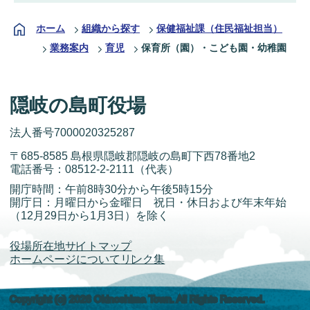
ホーム
組織から探す
保健福祉課（住民福祉担当）
業務案内
育児
保育所（園）・こども園・幼稚園
隠岐の島町役場
法人番号7000020325287
〒685-8585 島根県隠岐郡隠岐の島町下西78番地2
電話番号：
08512-2-2111
（代表）
開庁時間：午前8時30分から午後5時15分
開庁日：月曜日から金曜日 祝日・休日および年末年始
（12月29日から1月3日）を除く
役場所在地
サイトマップ
ホームページについて
リンク集
Copyright (c) 2026 Okinoshima Town. All Rights Reserved.