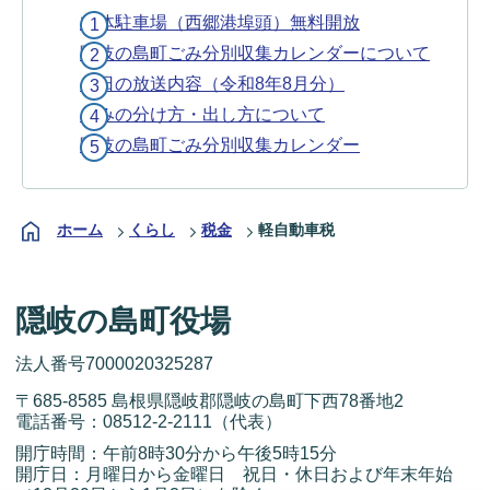
立体駐車場（西郷港埠頭）無料開放
隠岐の島町ごみ分別収集カレンダーについて
今日の放送内容（令和8年8月分）
ごみの分け方・出し方について
隠岐の島町ごみ分別収集カレンダー
ホーム
くらし
税金
軽自動車税
隠岐の島町役場
法人番号7000020325287
〒685-8585 島根県隠岐郡隠岐の島町下西78番地2
電話番号：
08512-2-2111
（代表）
開庁時間：午前8時30分から午後5時15分
開庁日：月曜日から金曜日 祝日・休日および年末年始