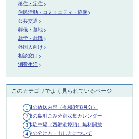
移住・定住
住民活動・コミュニティ・協働
公共交通
葬儀・墓地
就労・就職
外国人向け
相談窓口
消費生活
このカテゴリでよく見られているページ
今日の放送内容（令和8年8月分）
隠岐の島町ごみ分別収集カレンダー
立体駐車場（西郷港埠頭）無料開放
ごみの分け方・出し方について