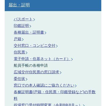
届出・証明
パスポート
印鑑証明
各種届出・証明書
戸籍
交付窓口・コンビニ交付
住民票
電子申請・住基ネット（カード）
船員手帳の各種申請
広域交付住民票の窓口請求
委任状
窓口での本人確認にご協力ください
各種証明書(戸籍・住民票・印鑑登録など)の手数
料
役場窓口受付時間変更（令和8年8月～）