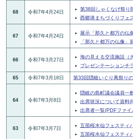
第38回しゃくなげ祭り開催に
68
令和7年4月24日
西郷港まちづくりフェス2025
展示「那久と都万の仏像」の開
67
令和7年4月24日
「那久と都万の仏像」展示チラ
海の見える交流施設（大社
66
令和7年3月27日
プレゼンテーションチラシ(PD
65
令和7年3月18日
第33回隠岐いぐり凧祭りの開催に
隠岐の島町議会議員一般選挙
64
令和7年3月8日
出席状況について資料(PDFフ
出席者一覧(PDFファイル:81
五箇桜水仙フェスティバルにつ
63
令和7年3月7日
五箇桜水仙フェスティバルイ