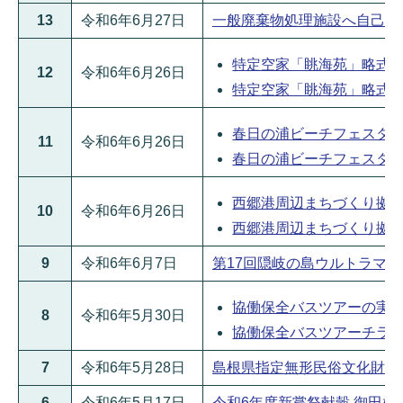
13
令和6年6月27日
一般廃棄物処理施設へ自己搬入し
特定空家「眺海苑」略式代執行
12
令和6年6月26日
特定空家「眺海苑」略式代執行
春日の浦ビーチフェスタ202
11
令和6年6月26日
春日の浦ビーチフェスタ202
西郷港周辺まちづくり拠点施
10
令和6年6月26日
西郷港周辺まちづくり拠点施
9
令和6年6月7日
第17回隠岐の島ウルトラマラソン
協働保全バスツアーの実施につ
8
令和6年5月30日
協働保全バスツアーチラシ(P
7
令和6年5月28日
島根県指定無形民俗文化財「玉若
6
令和6年5月17日
令和6年度新嘗祭献穀 御田植式に