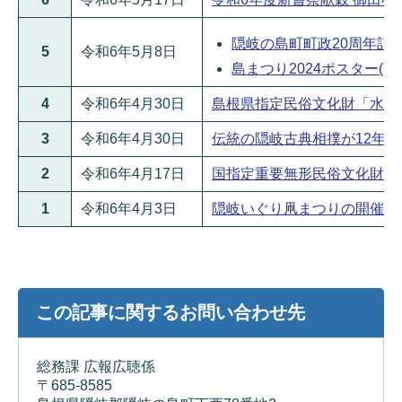
隠岐の島町町政20周年記念「
5
令和6年5月8日
島まつり2024ポスター(PD
4
令和6年4月30日
島根県指定民俗文化財「水若酢神
3
令和6年4月30日
伝統の隠岐古典相撲が12年ぶりに
2
令和6年4月17日
国指定重要無形民俗文化財「隠岐
1
令和6年4月3日
隠岐いぐり凧まつりの開催について
この記事に関するお問い合わせ先
総務課 広報広聴係
〒685-8585