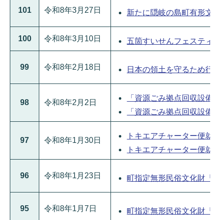
101
令和8年3月27日
新たに隠岐の島町有形文化財に
100
令和8年3月10日
五箇すいせんフェスティバルの
99
令和8年2月18日
日本の領土を守るため行動す
「資源ごみ拠点回収設備（リ
98
令和8年2月2日
「資源ごみ拠点回収設備（リ
トキエアチャーター便就航歓迎
97
令和8年1月30日
トキエアチャーター便就航歓迎
96
令和8年1月23日
町指定無形民俗文化財「山田
95
令和8年1月7日
町指定無形民俗文化財「今津