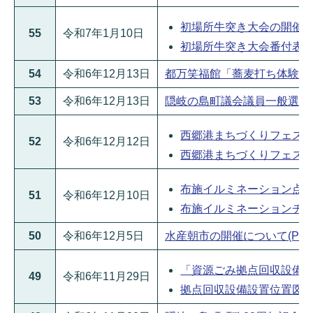
初場所牛突き大会の開催につい
55
令和7年1月10日
初場所牛突き大会番付表(PDF
54
令和6年12月13日
都万笑福館「蕎麦打ち体験」の開
53
令和6年12月13日
隠岐の島町議会議員一般選挙の選
西郷港まちづくりフェスの開催
52
令和6年12月12日
西郷港まちづくりフェスチラシ
布施イルミネーション点灯式
51
令和6年12月10日
布施イルミネーションチラシ(
50
令和6年12月5日
水産朝市の開催について(PDFファ
「資源ごみ拠点回収設備（リ
49
令和6年11月29日
拠点回収設備設置位置図(PDF