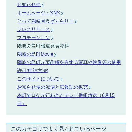
お知らせ便
ホームページ・SNS
とって隠岐写真ぎゃらりー
プレスリリース
プロモーション
隠岐の島町報道発表資料
隠岐の島町Movie
隠岐の島町が著作権を有する写真や映像等の使用
許可(申請方法)
このサイトについて
お知らせ便の減便と広報誌の拡充
本町でロケが行われたテレビ番組放送（8月15
日）
このカテゴリでよく見られているページ