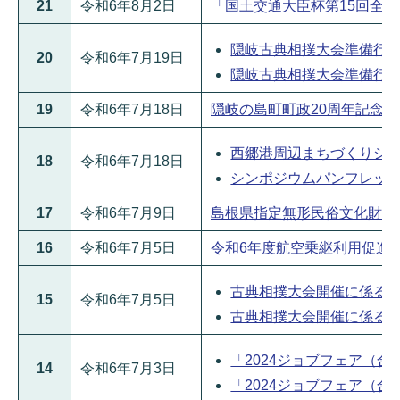
21
令和6年8月2日
「国土交通大臣杯第15回全国離
隠岐古典相撲大会準備行事に
20
令和6年7月19日
隠岐古典相撲大会準備行事に係
19
令和6年7月18日
隠岐の島町町政20周年記念事業
西郷港周辺まちづくりシンポジ
18
令和6年7月18日
シンポジウムパンフレット(PD
17
令和6年7月9日
島根県指定無形民俗文化財「島後
16
令和6年7月5日
令和6年度航空乗継利用促進協議
古典相撲大会開催に係る取材
15
令和6年7月5日
古典相撲大会開催に係る取材申
「2024ジョブフェア（合同
14
令和6年7月3日
「2024ジョブフェア（合同