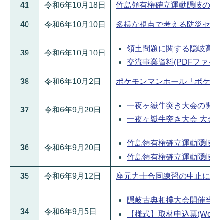
41
令和6年10月18日
竹島領有権確立運動隠岐の島町集
40
令和6年10月10日
多様な視点で考える防災セミナー
領土問題に関する隠岐高校・
39
令和6年10月10日
交流事業資料(PDFファイル:3
38
令和6年10月2日
ポケモンマンホール「ポケふた」
一夜ヶ嶽牛突き大会の開催につ
37
令和6年9月20日
一夜ヶ嶽牛突き大会 大会チラシ
竹島領有権確立運動隠岐の島町
36
令和6年9月20日
竹島領有権確立運動隠岐の島町
35
令和6年9月12日
座元力士合同練習の中止について
隠岐古典相撲大会開催当日の
34
令和6年9月5日
【様式】取材申込票(Wordフ