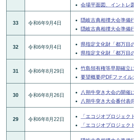
会場平面図、イントレ図等資料
隠岐古典相撲大会準備行事に
33
令和6年9月4日
隠岐古典相撲大会準備行事に
県指定文化財「都万目の民家
32
令和6年9月4日
県指定文化財「都万目の民家
竹島領有権等早期確立に向け
31
令和6年8月29日
要望概要(PDFファイル:159
八朔牛突き大会の開催について
30
令和6年8月26日
八朔牛突き大会番付表(PDFフ
「エコジオプロジェクト」海
29
令和6年8月22日
「エコジオプロジェクト」海