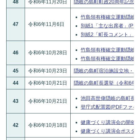
48
令和6年11月20日
隠岐の島町町政20周年記念式典の
竹島領有権確立運動隠岐の島
47
令和6年11月6日
別紙1「主な出席者」(PDFフ
別紙2「町長コメント」(PDF
竹島領有権確立運動隠岐の島
46
令和6年10月28日
竹島領有権確立運動隠岐の島
45
令和6年10月23日
隠岐の島町宿泊施設立地・品質向
44
令和6年10月21日
隠岐の島町長選挙（令和6年10
池田高世偉隠岐の島町長初登
43
令和6年10月21日
登庁式配置図(PDFファイル:3
健康づくり講演会の開催につい
42
令和6年10月18日
健康づくり講演会ポスター(P