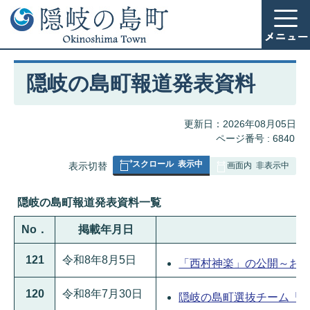
隠岐の島町報道発表資料
更新日：2026年08月05日
ページ番号 :
6840
スクロール
表示中
表
表示切替
画面内
非表示中
組
み
隠岐の島町報道発表資料一覧
の
No．
掲載年月日
121
令和8年8月5日
「西村神楽」の公開～お盆の夜
120
令和8年7月30日
隠岐の島町選抜チーム「隠岐