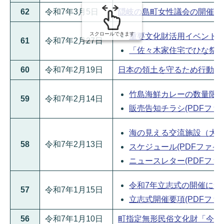
62
令和7年3月5日
隠岐の島町女性議会の開催について
スクロールできます
重要文化財活用イベント「佐
61
令和7年2月27日
「佐々木家住宅でひな祭り」イ
60
令和7年2月19日
日本の領土を守るため行動する
竹島海鮮カレーの数量限定販売
59
令和7年2月14日
販売告知チラシ(PDFファイル
海の見える交流施設（大社エ
58
令和7年2月13日
スケジュール(PDFファイル:
ニュースレター(PDFファイ
令和7年立志式の開催について(
57
令和7年1月15日
立志式開催要項(PDFファイル
56
令和7年1月10日
町指定無形民俗文化財「今津のと