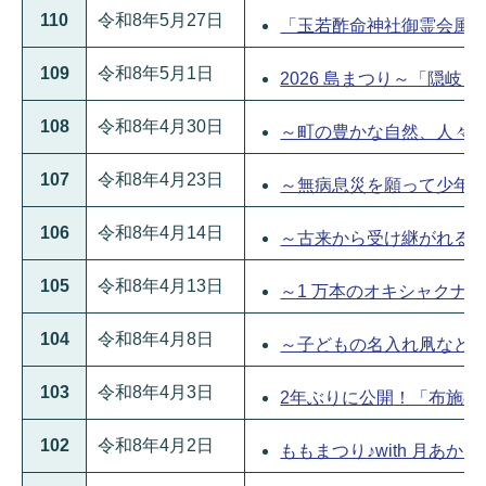
110
令和8年5月27日
「玉若酢命神社御霊会風流」
109
令和8年5月1日
2026 島まつり～「隠岐し
108
令和8年4月30日
～町の豊かな自然、人々の暮
107
令和8年4月23日
～無病息災を願って少年たち
106
令和8年4月14日
～古来から受け継がれる舞楽
105
令和8年4月13日
～1 万本のオキシャクナゲに
104
令和8年4月8日
～子どもの名入れ凧などが勇壮
103
令和8年4月3日
2年ぶりに公開！「布施の山
102
令和8年4月2日
ももまつり♪with 月あかりカ