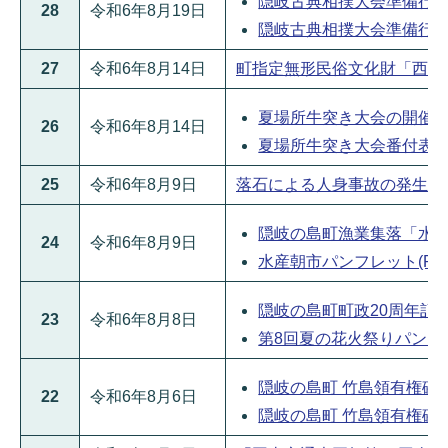
隠岐古典相撲大会準備行事に
28
令和6年8月19日
隠岐古典相撲大会準備行事に係
27
令和6年8月14日
町指定無形民俗文化財「西村神楽
夏場所牛突き大会の開催につい
26
令和6年8月14日
夏場所牛突き大会番付表(PDF
25
令和6年8月9日
落石による人身事故の発生について
隠岐の島町漁業集落「水産朝市
24
令和6年8月9日
水産朝市パンフレット(PDF
隠岐の島町町政20周年記念「
23
令和6年8月8日
第8回夏の花火祭りパンフレッ
隠岐の島町 竹島領有権確立
22
令和6年8月6日
隠岐の島町 竹島領有権確立