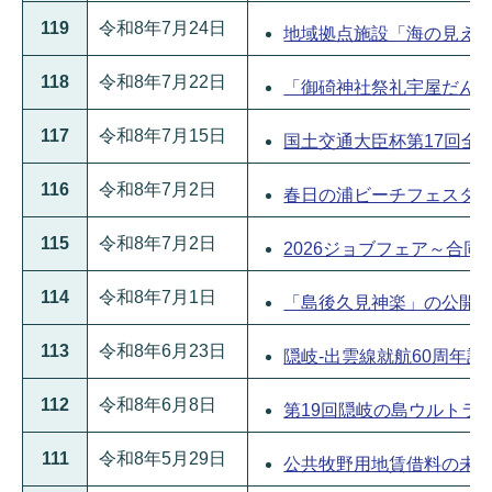
119
令和8年7月24日
地域拠点施設「海の見える交
118
令和8年7月22日
「御碕神社祭礼宇屋だんじり
117
令和8年7月15日
国土交通大臣杯第17回全国
116
令和8年7月2日
春日の浦ビーチフェスタ20
115
令和8年7月2日
2026ジョブフェア～合同企
114
令和8年7月1日
「島後久見神楽」の公開～豊漁
113
令和8年6月23日
隠岐-出雲線就航60周年記
112
令和8年6月8日
第19回隠岐の島ウルトラマ
111
令和8年5月29日
公共牧野用地賃借料の未払いに