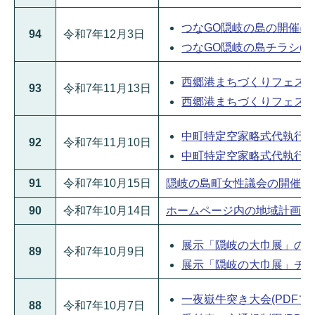
つなGO隠岐の島の開催につい
94
令和7年12月3日
つなGO隠岐の島チラシ(PD
西郷港まちづくりフェス202
93
令和7年11月13日
西郷港まちづくりフェス2025
中町特定空家略式代執行の実施
92
令和7年11月10日
中町特定空家略式代執行資料(
91
令和7年10月15日
隠岐の島町女性議会の開催につい
90
令和7年10月14日
ホームページ内の地域計画に関
展示「隠岐の大巾展」の開催に
89
令和7年10月9日
展示「隠岐の大巾展」チラシ(
一夜嶽牛突き大会(PDFファイ
88
令和7年10月7日