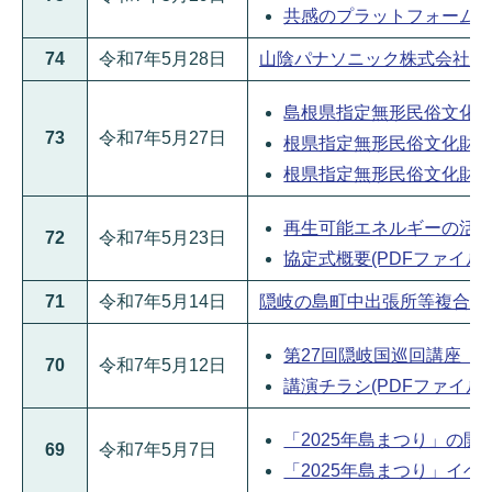
共感のプラットフォーム「隠
74
令和7年5月28日
山陰パナソニック株式会社包括連
島根県指定無形民俗文化財「
73
令和7年5月27日
根県指定無形民俗文化財「玉
根県指定無形民俗文化財「玉
再生可能エネルギーの活用促
72
令和7年5月23日
協定式概要(PDFファイル:51
71
令和7年5月14日
隠岐の島町中出張所等複合新庁舎
第27回隠岐国巡回講座「大
70
令和7年5月12日
講演チラシ(PDFファイル:1.
「2025年島まつり」の開催に
69
令和7年5月7日
「2025年島まつり」イベント