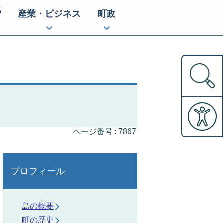
化
産業・ビジネス
町政
ページ番号 :
7867
プロフィール
島の概要
町の歴史