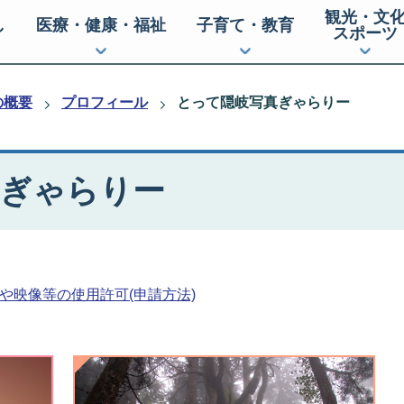
観光・文
し
医療・健康・福祉
子育て・教育
スポーツ
の概要
プロフィール
とって隠岐写真ぎゃらりー
真ぎゃらりー
や映像等の使用許可(申請方法)