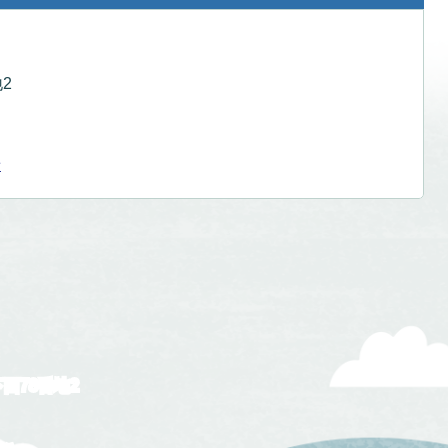
2
せ
下西78番地2