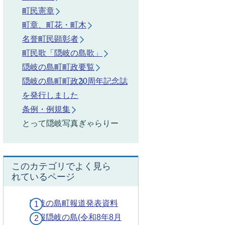
町民憲章
町章、町花・町木
名誉町民顕彰者
町民歌「隠岐の島歌」
隠岐の島町町政要覧
隠岐の島町町政20周年記念誌
を発行しました
条例・例規集
とって隠岐写真ぎゃらりー
このカテゴリでよく見ら
れているページ
隠岐の島町報道発表資料
広報隠岐の島(令和8年8月