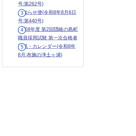
号:第262号)
お知らせ便(令和8年8月6日
号:第440号)
令和8年度 第2回隠岐の島町
職員採用試験 第一次合格者
壁紙・カレンダー(令和8年
8月:布施の浄土ヶ浦)