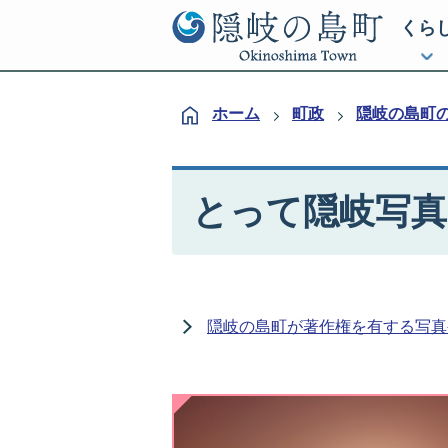
くら
ホーム
町政
隠岐の島町
とって隠岐写
隠岐の島町が著作権を有する写真