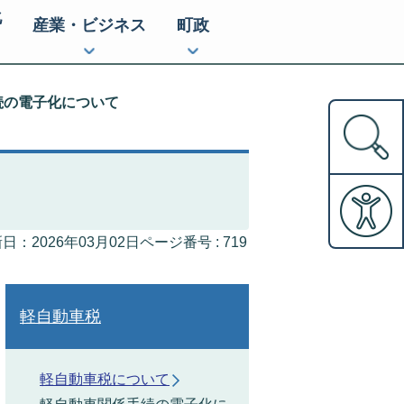
化
産業・ビジネス
町政
続の電子化について
ページ番号 :
719
日：2026年03月02日
軽自動車税
軽自動車税について