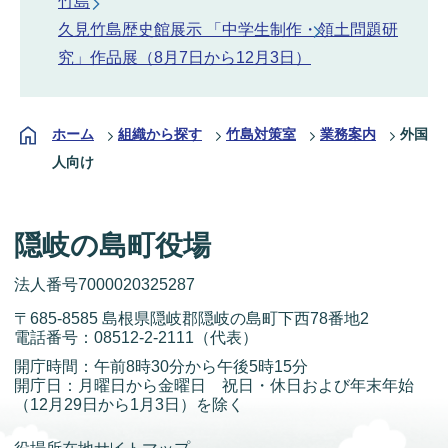
竹島
久見竹島歴史館展示 「中学生制作・領土問題研
究」作品展（8月7日から12月3日）
ホーム
組織から探す
竹島対策室
業務案内
外国
人向け
隠岐の島町役場
法人番号7000020325287
〒685-8585 島根県隠岐郡隠岐の島町下西78番地2
電話番号：
08512-2-2111
（代表）
開庁時間：午前8時30分から午後5時15分
開庁日：月曜日から金曜日 祝日・休日および年末年始
（12月29日から1月3日）を除く