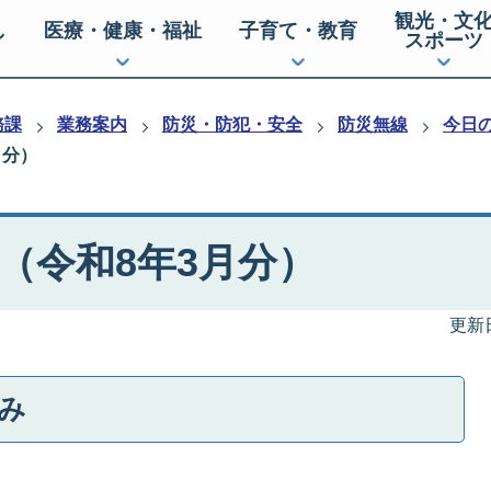
観光・文
し
医療・健康・福祉
子育て・教育
スポーツ
務課
業務案内
防災・防犯・安全
防災無線
今日の
月分）
（令和8年3月分）
更新日
のみ