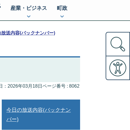
化
産業・ビジネス
町政
放送内容(バックナンバー)
ページ番号 :
8062
：2026年03月18日
今日の放送内容(バックナン
バー)