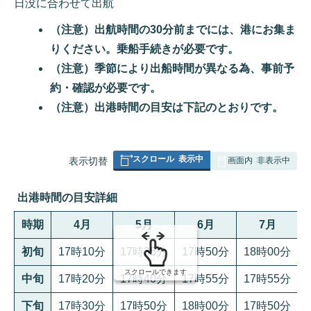
日没に合わせて出航
（注意）出航時間の30分前までには、港にお集ま
りください。乗船手続きが必要です。
（注意）季節により出船時間が異なる為、事前予
約・確認が必要です。
（注意）出港時間の目安は下記のとおりです。
スクロール
表示中
表
表示切替
画面内
非表示中
組
み
出港時間の目安詳細
の
時期
4月
5月
6月
7月
初旬
17時10分
17時35分
17時50分
18時00分
スクロールできます
中旬
17時20分
17時40分
17時55分
17時55分
下旬
17時30分
17時50分
18時00分
17時50分