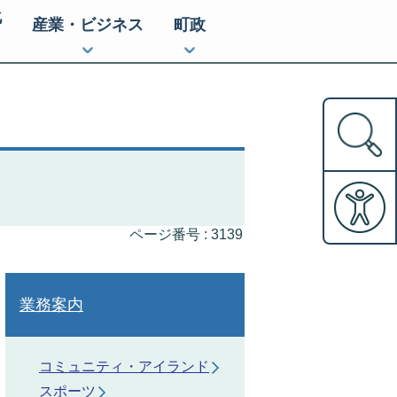
化
産業・ビジネス
町政
ページ番号 :
3139
業務案内
コミュニティ・アイランド
スポーツ