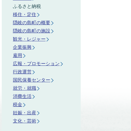
ふるさと納税
移住・定住
隠岐の島町の概要
隠岐の島町の施設
観光・レジャー
企業振興
雇用
広報・プロモーション
行政運営
国民保養センター
就労・就職
消費生活
税金
妊娠・出産
文化・芸術