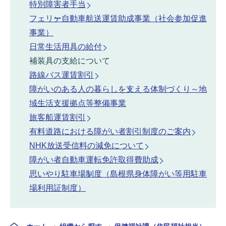
特別障害者手当
フェリー自動車航送運賃助成事業（社会参加促進
事業）
日常生活用具の給付
補装具の支給について
路線バス運賃割引
障がいのある人の暮らしを支える体制づくり～地
域生活支援拠点等整備事業
旅客船運賃割引
有料道路における障がい者割引制度のご案内
NHK放送受信料の減免について
障がい者自動車運転免許取得費助成
思いやり駐車場制度（島根県身体障がい等用駐車
場利用証制度）