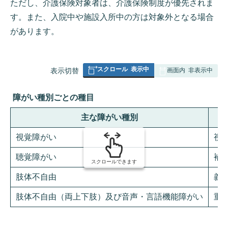
ただし、介護保険対象者は、介護保険制度が優先されま
す。また、入院中や施設入所中の方は対象外となる場合
があります。
スクロール
表示中
表
表示切替
画面内
非表示中
組
み
障がい種別ごとの種目
の
主な障がい種別
視覚障がい
視
聴覚障がい
補
スクロールできます
肢体不自由
義
肢体不自由（両上下肢）及び音声・言語機能障がい
重