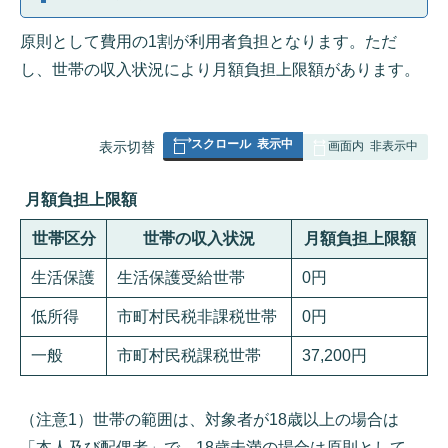
原則として費用の1割が利用者負担となります。ただ
し、世帯の収入状況により月額負担上限額があります。
スクロール
表示中
表
表示切替
画面内
非表示中
組
み
月額負担上限額
の
世帯区分
世帯の収入状況
月額負担上限額
生活保護
生活保護受給世帯
0円
低所得
市町村民税非課税世帯
0円
一般
市町村民税課税世帯
37,200円
（注意1）世帯の範囲は、対象者が18歳以上の場合は
「本人及び配偶者」で、18歳未満の場合は原則として、