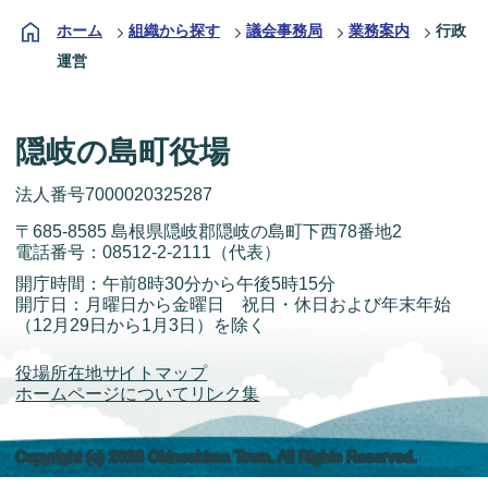
ホーム
組織から探す
議会事務局
業務案内
行政
運営
隠岐の島町役場
法人番号7000020325287
〒685-8585 島根県隠岐郡隠岐の島町下西78番地2
電話番号：
08512-2-2111
（代表）
開庁時間：午前8時30分から午後5時15分
開庁日：月曜日から金曜日 祝日・休日および年末年始
（12月29日から1月3日）を除く
役場所在地
サイトマップ
ホームページについて
リンク集
Copyright (c) 2026 Okinoshima Town. All Rights Reserved.