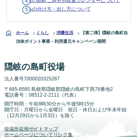
隠岐の島町ごみ分別収集カレンダーについて
ごみの分け方・出し方について
ホーム
くらし
消費生活
【第二弾】隠岐の島町自
治体ポイント事業－利用還元キャンペーン期間
隠岐の島町役場
法人番号7000020325287
〒685-8585 島根県隠岐郡隠岐の島町下西78番地2
電話番号：
08512-2-2111
（代表）
開庁時間：午前8時30分から午後5時15分
開庁日：月曜日から金曜日 祝日・休日および年末年始
（12月29日から1月3日）を除く
役場所在地
サイトマップ
ホームページについて
リンク集