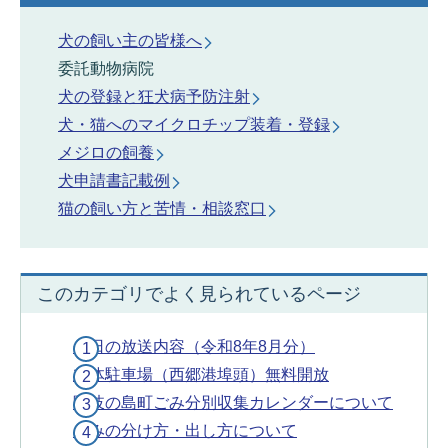
犬の飼い主の皆様へ
委託動物病院
犬の登録と狂犬病予防注射
犬・猫へのマイクロチップ装着・登録
メジロの飼養
犬申請書記載例
猫の飼い方と苦情・相談窓口
このカテゴリでよく見られているページ
今日の放送内容（令和8年8月分）
立体駐車場（西郷港埠頭）無料開放
隠岐の島町ごみ分別収集カレンダーについて
ごみの分け方・出し方について