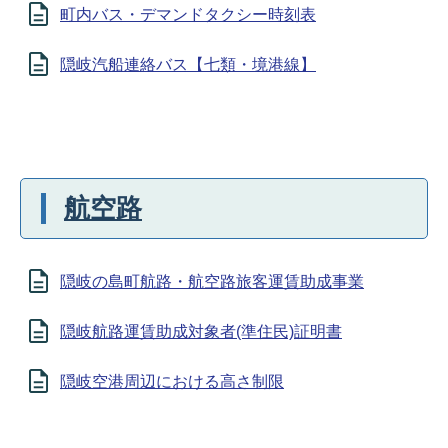
町内バス・デマンドタクシー時刻表
隠岐汽船連絡バス【七類・境港線】
航空路
隠岐の島町航路・航空路旅客運賃助成事業
隠岐航路運賃助成対象者(準住民)証明書
隠岐空港周辺における高さ制限