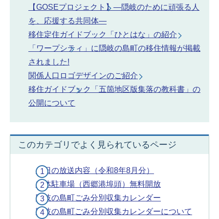
【GOSEプロジェクト】―隠岐のために頑張る人
を、応援する共同体―
移住定住ガイドブック「ひとはな」の紹介
「ワープシティ」に隠岐の島町の移住情報が掲載
されました!
関係人口ロゴデザインのご紹介
移住ガイドブック「五箇地区版集落の教科書」の
公開について
このカテゴリでよく見られているページ
今日の放送内容（令和8年8月分）
立体駐車場（西郷港埠頭）無料開放
隠岐の島町ごみ分別収集カレンダー
隠岐の島町ごみ分別収集カレンダーについて