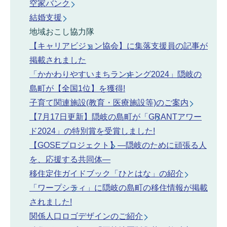
空家バンク
結婚支援
地域おこし協力隊
【キャリアビジョン協会】に集落支援員の記事が
掲載されました
「かかわりやすいまちランキング2024」隠岐の
島町が【全国1位】を獲得!
子育て関連施設(教育・医療施設等)のご案内
【7月17日更新】隠岐の島町が「GRANTアワー
ド2024」の特別賞を受賞しました!
【GOSEプロジェクト】―隠岐のために頑張る人
を、応援する共同体―
移住定住ガイドブック「ひとはな」の紹介
「ワープシティ」に隠岐の島町の移住情報が掲載
されました!
関係人口ロゴデザインのご紹介