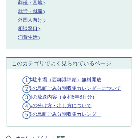
葬儀・墓地
就労・就職
外国人向け
相談窓口
消費生活
このカテゴリでよく見られているページ
立体駐車場（西郷港埠頭）無料開放
隠岐の島町ごみ分別収集カレンダーについて
今日の放送内容（令和8年8月分）
ごみの分け方・出し方について
隠岐の島町ごみ分別収集カレンダー
ホーム
くらし
道路