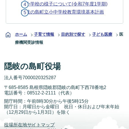
磯小学校の様子について(令和7年度1学期)
隠岐の島町立小中学校教育環境基本計画
ホーム
子育て情報
目的別で探す
子ども医療
医
療機関受診情報
隠岐の島町役場
法人番号7000020325287
〒685-8585 島根県隠岐郡隠岐の島町下西78番地2
電話番号：
08512-2-2111
（代表）
開庁時間：午前8時30分から午後5時15分
開庁日：月曜日から金曜日 祝日・休日および年末年始
（12月29日から1月3日）を除く
役場所在地
サイトマップ