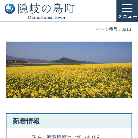
ページ番号 :
3913
教
育
委
員
会
新着情報
現在、新着情報はございません。