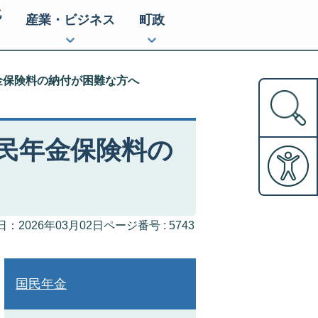
化
産業・ビジネス
町政
金保険料の納付が困難な方へ
民年金保険料の
ページ番号 :
5743
：2026年03月02日
国民年金