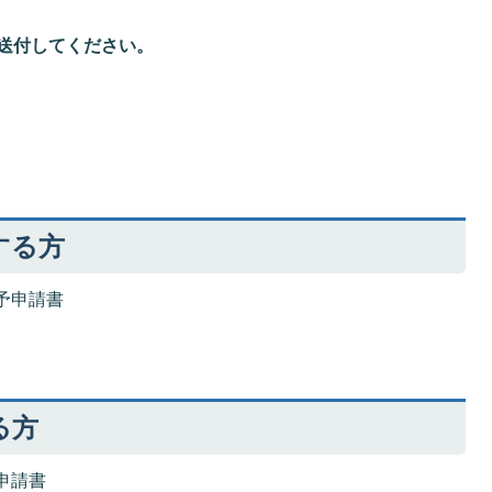
送付してください。
する方
予申請書
る方
申請書