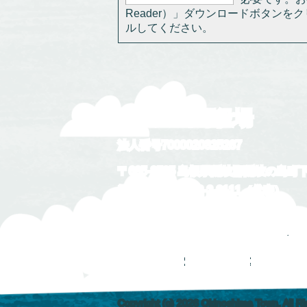
Reader）」ダウンロードボタン
ルしてください。
隠岐の島町役場
法人番号7000020325287
〒685-8585 島根県隠岐郡隠岐の島町
電話番号：
08512-2-2111
（代表）
開庁時間：午前8時30分から午後5時1
開庁日：月曜日から金曜日 祝日・休日
役場所在地
サイトマップ
ホームページ
Copyright (c) 2026 Okinoshima Town. All R