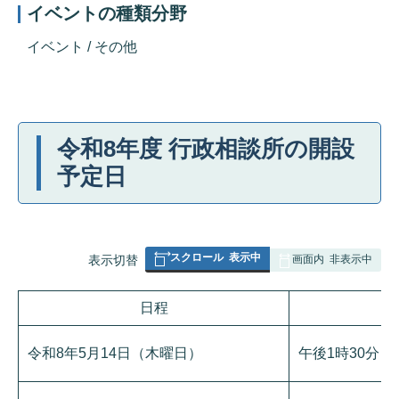
イベントの種類分野
イベント / その他
令和8年度 行政相談所の開設
予定日
スクロール
表示中
表
表示切替
画面内
非表示中
組
み
日程
時
の
令和8年5月14日（木曜日）
午後1時30分～