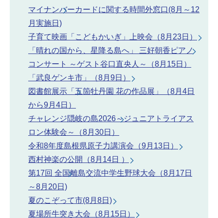
マイナンバーカードに関する時間外窓口(8月～12
月実施日)
子育て映画「こどもかいぎ」上映会（8月23日）
「晴れの国から、星降る島へ」 三好朝香ピアノ
コンサート ～ゲスト谷口直央人～（8月15日）
「武良ゲンキ市」（8月9日）
図書館展示「五箇牡丹園 花の作品展」（8月4日
から9月4日）
チャレンジ隠岐の島2026～ジュニアトライアス
ロン体験会～（8月30日）
令和8年度島根県原子力講演会（9月13日）
西村神楽の公開（8月14日 ）
第17回 全国離島交流中学生野球大会（8月17日
～8月20日)
夏のこぞって市(8月8日)
夏場所牛突き大会（8月15日）