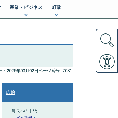
化
産業・ビジネス
町政
ページ番号 :
7081
：2026年03月02日
広聴
町長への手紙