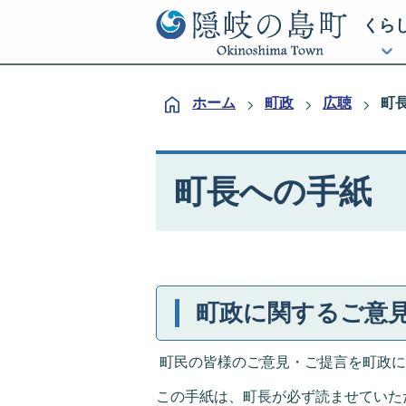
くら
ホーム
町政
広聴
町
町長への手紙
町政に関するご意
町民の皆様のご意見・ご提言を町政に
この手紙は、町長が必ず読ませていた