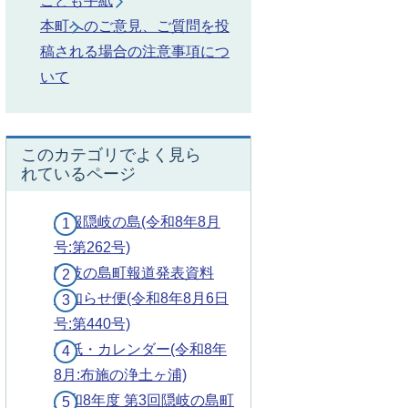
こども手紙
本町へのご意見、ご質問を投
稿される場合の注意事項につ
いて
このカテゴリでよく見ら
れているページ
広報隠岐の島(令和8年8月
号:第262号)
隠岐の島町報道発表資料
お知らせ便(令和8年8月6日
号:第440号)
壁紙・カレンダー(令和8年
8月:布施の浄土ヶ浦)
令和8年度 第3回隠岐の島町