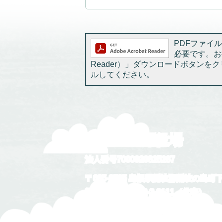
PDFファイルを
必要です。お持
Reader）」ダウンロードボタン
ルしてください。
隠岐の島町役場
法人番号7000020325287
〒685-8585 島根県隠岐郡隠岐の島町
電話番号：
08512-2-2111
（代表）
開庁時間：午前8時30分から午後5時1