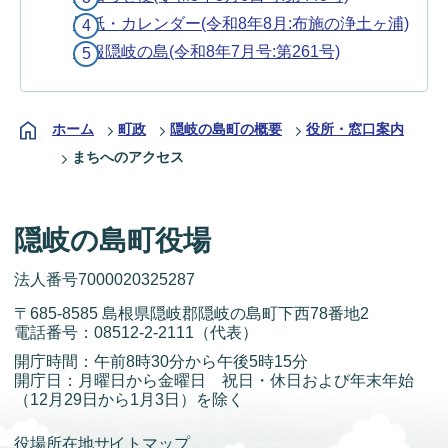
壁紙・カレンダー(令和8年8月:布施の浄土ヶ浦)
広報隠岐の島(令和8年7月号:第261号)
ホーム
町政
隠岐の島町の概要
役所・窓口案内
まちへのアクセス
隠岐の島町役場
法人番号7000020325287
〒685-8585 島根県隠岐郡隠岐の島町下西78番地2
電話番号：
08512-2-2111
（代表）
開庁時間：午前8時30分から午後5時15分
開庁日：月曜日から金曜日 祝日・休日および年末年始
（12月29日から1月3日）を除く
役場所在地
サイトマップ