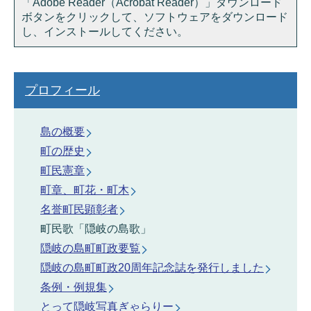
「Adobe Reader（Acrobat Reader）」ダウンロード
ボタンをクリックして、ソフトウェアをダウンロード
し、インストールしてください。
プロフィール
島の概要
町の歴史
町民憲章
町章、町花・町木
名誉町民顕彰者
町民歌「隠岐の島歌」
隠岐の島町町政要覧
隠岐の島町町政20周年記念誌を発行しました
条例・例規集
とって隠岐写真ぎゃらりー