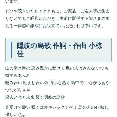
います。
ぜひお聴きいただくとともに、ご家族、ご友人等の集ま
りなどでもご唱和いただき、本町に関係する皆さまの更
なる一体感の醸成にお役立ていただければ幸いです。
隠岐の島歌 作詞・作曲 小椋
佳
山の幸と海の 恵み豊かに受けて 島の人はみんな いつも
微笑みあふれ
睦み合い 励まし合いの 情け心熱く 島中で つながらぁや
つながらぁや
過去と今と未来 繋ぐ隠岐の島歌
光受けて競い 咲くはオキシャクナゲよ 島の人の心 映し
優しい色よ