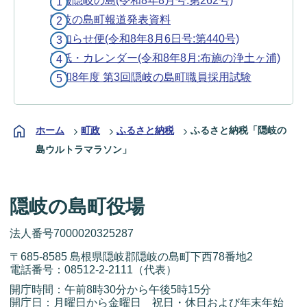
広報隠岐の島(令和8年8月号:第262号)
隠岐の島町報道発表資料
お知らせ便(令和8年8月6日号:第440号)
壁紙・カレンダー(令和8年8月:布施の浄土ヶ浦)
令和8年度 第3回隠岐の島町職員採用試験
ホーム
町政
ふるさと納税
ふるさと納税「隠岐の
島ウルトラマラソン」
隠岐の島町役場
法人番号7000020325287
〒685-8585 島根県隠岐郡隠岐の島町下西78番地2
電話番号：
08512-2-2111
（代表）
開庁時間：午前8時30分から午後5時15分
開庁日：月曜日から金曜日 祝日・休日および年末年始