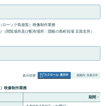
（ローソク島遊覧）映像制作業務
り（閲覧場所及び配布場所：隠岐の島町役場 五箇支所）
スクロール
表示中
表
表示切替
画面内
非表示中
組
み
覧）映像制作業務
の
期間・日