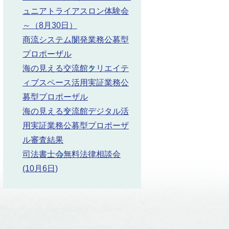
ュニアトライアスロン体験会
～（8月30日）
商流システム開発業務公募型
プロポーザル
海の見える交流館クリエイテ
ィブスペース活用実証業務公
募型プロポーザル
海の見える交流館デジタル活
用実証業務公募型プロポーザ
ル審査結果
司法書士会無料法律相談会
(10月6日)