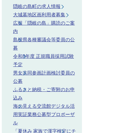
隠岐の島町の求人情報
大城墓地区画利用者募集
広報「隠岐の島」購読のご案
内
島根県各種審議会等委員の公
募
令和8年度 正規職員採用試験
予定
男女共同参画計画検討委員の
公募
ふるさと納税・ご寄附のお申
込み
海の見える交流館デジタル活
用実証業務公募型プロポーザ
時
ル
「夏休み 家族で漢字検定にチ