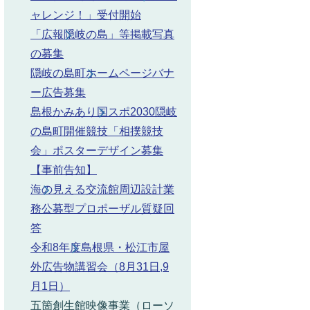
ャレンジ！」受付開始
和8年7月22日（水曜日） 午後5時まで
「広報隠岐の島」等掲載写真
の募集
和8年7月15日（水曜日） 午後5時まで
隠岐の島町ホームページバナ
ー広告募集
島根かみあり国スポ2030隠岐
の島町開催競技「相撲競技
和8年8月10日（月曜日） 午後5時まで
会」ポスターデザイン募集
令和8年8月3日（月曜日） 午後5時まで
【事前告知】
海の見える交流館周辺設計業
務公募型プロポーザル質疑回
答
令和8年度島根県・松江市屋
外広告物講習会（8月31日,9
月1日）
五箇創生館映像事業（ローソ