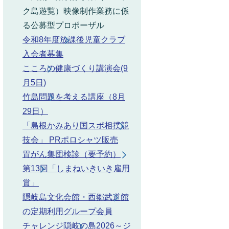
ク島遊覧）映像制作業務に係
る公募型プロポーザル
令和8年度放課後児童クラブ
入会者募集
こころの健康づくり講演会(9
月5日)
竹島問題を考える講座（8月
29日）
「島根かみあり国スポ相撲競
技会」 PRポロシャツ販売
胃がん集団検診（要予約）
第13回「しまねいきいき雇用
賞」
隠岐島文化会館・西郷武道館
の定期利用グループ会員
チャレンジ隠岐の島2026～ジ