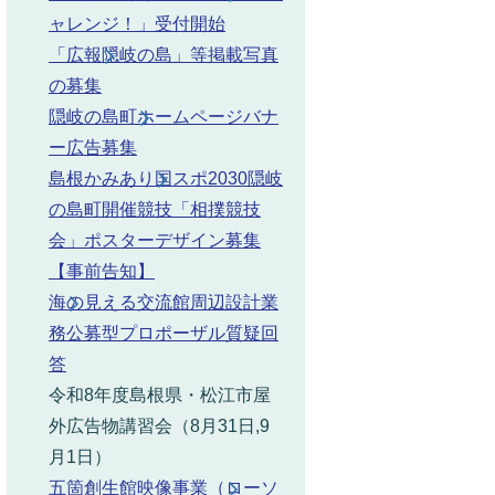
ャレンジ！」受付開始
「広報隠岐の島」等掲載写真
の募集
隠岐の島町ホームページバナ
ー広告募集
島根かみあり国スポ2030隠岐
の島町開催競技「相撲競技
会」ポスターデザイン募集
【事前告知】
海の見える交流館周辺設計業
務公募型プロポーザル質疑回
答
令和8年度島根県・松江市屋
外広告物講習会（8月31日,9
月1日）
五箇創生館映像事業（ローソ