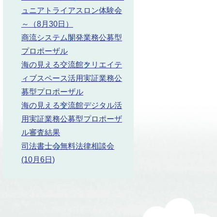
ュニアトライアスロン体験会
～（8月30日）
商流システム開発業務公募型
プロポーザル
海の見える交流館クリエイテ
ィブスペース活用実証業務公
募型プロポーザル
海の見える交流館デジタル活
用実証業務公募型プロポーザ
ル審査結果
司法書士会無料法律相談会
(10月6日)