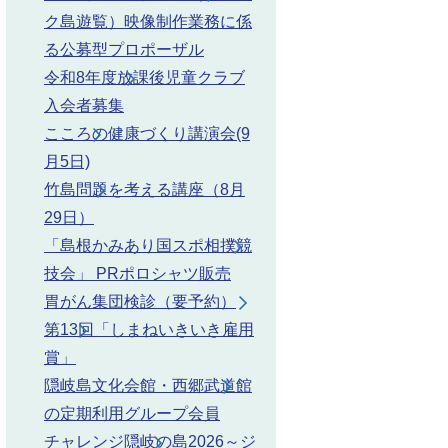
ク島遊覧）映像制作業務に係
る公募型プロポーザル
令和8年度放課後児童クラブ
入会者募集
こころの健康づくり講演会(9
月5日)
竹島問題を考える講座（8月
29日）
「島根かみあり国スポ相撲競
技会」 PRポロシャツ販売
胃がん集団検診（要予約）
第13回「しまねいきいき雇用
賞」
隠岐島文化会館・西郷武道館
の定期利用グループ会員
チャレンジ隠岐の島2026～ジ