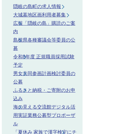
隠岐の島町の求人情報
大城墓地区画利用者募集
広報「隠岐の島」購読のご案
内
島根県各種審議会等委員の公
募
令和8年度 正規職員採用試験
予定
男女共同参画計画検討委員の
公募
ふるさと納税・ご寄附のお申
込み
海の見える交流館デジタル活
用実証業務公募型プロポーザ
ル
「夏休み 家族で漢字検定にチ