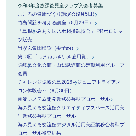
令和8年度放課後児童クラブ入会者募集
こころの健康づくり講演会(9月5日)
竹島問題を考える講座（8月29日）
「島根かみあり国スポ相撲競技会」 PRポロシャ
ツ販売
胃がん集団検診（要予約）
第13回「しまねいきいき雇用賞」
隠岐島文化会館・西郷武道館の定期利用グループ
会員
チャレンジ隠岐の島2026～ジュニアトライアス
ロン体験会～（8月30日）
商流システム開発業務公募型プロポーザル
海の見える交流館クリエイティブスペース活用実
証業務公募型プロポーザル
海の見える交流館デジタル活用実証業務公募型プ
ロポーザル審査結果