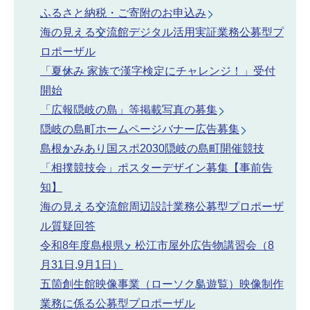
ふるさと納税・ご寄附のお申込み
海の見える交流館デジタル活用実証業務公募型プ
ロポーザル
「夏休み 家族で漢字検定にチャレンジ！」受付
開始
「広報隠岐の島」等掲載写真の募集
隠岐の島町ホームページバナー広告募集
島根かみあり国スポ2030隠岐の島町開催競技
「相撲競技会」ポスターデザイン募集【事前告
知】
海の見える交流館周辺設計業務公募型プロポーザ
ル質疑回答
令和8年度島根県・松江市屋外広告物講習会（8
月31日,9月1日）
五箇創生館映像事業（ローソク島遊覧）映像制作
業務に係る公募型プロポーザル