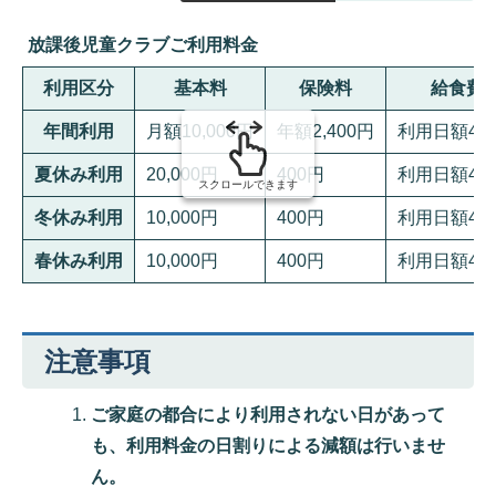
組
み
放課後児童クラブご利用料金
の
利用区分
基本料
保険料
給食費
年間利用
月額10,000円
年額2,400円
利用日額40
夏休み利用
20,000円
400円
利用日額40
スクロールできます
冬休み利用
10,000円
400円
利用日額40
春休み利用
10,000円
400円
利用日額40
注意事項
ご家庭の都合により利用されない日があって
も、利用料金の日割りによる減額は行いませ
ん。