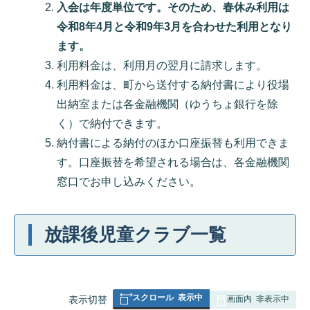
入会は年度単位です。そのため、春休み利用は
令和8年4月と令和9年3月を合わせた利用となり
ます。
利用料金は、利用月の翌月に請求します。
利用料金は、町から送付する納付書により役場
出納室または各金融機関（ゆうちょ銀行を除
く）で納付できます。
納付書による納付のほか口座振替も利用できま
す。口座振替を希望される場合は、各金融機関
窓口でお申し込みください。
放課後児童クラブ一覧
スクロール
表示中
表
表示切替
画面内
非表示中