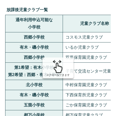
組
み
放課後児童クラブ一覧
の
通年利用申込可能な
児童クラブ名称
小学校
西郷小学校
コスモス児童クラブ
有木・磯小学校
いるか児童クラブ
西郷小学校
双葉保育園児童クラブ
第1希望：有木小学校
子育て交流センター児童ク
第2希望：西郷・有木小学校
スクロールできます
北小学校
中村保育園児童クラブ
有木・磯小学校
下西保育所児童クラブ
五箇小学校
ごか保育園児童クラブ
都万小学校
都万保育児童クラブ