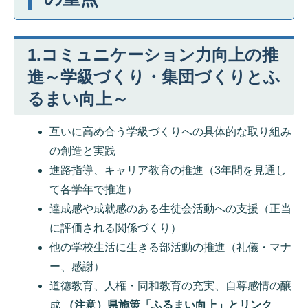
1.コミュニケーション力向上の推
進～学級づくり・集団づくりとふ
るまい向上～
互いに高め合う学級づくりへの具体的な取り組み
の創造と実践
進路指導、キャリア教育の推進（3年間を見通し
て各学年で推進）
達成感や成就感のある生徒会活動への支援（正当
に評価される関係づくり）
他の学校生活に生きる部活動の推進（礼儀・マナ
ー、感謝）
道徳教育、人権・同和教育の充実、自尊感情の醸
成
（注意）県施策「ふるまい向上」とリンク