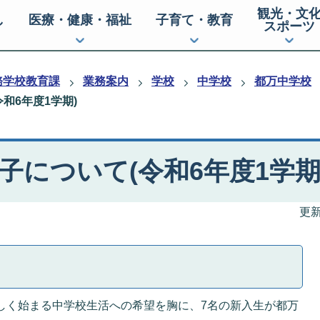
観光・文
し
医療・健康・福祉
子育て・教育
スポーツ
務学校教育課
業務案内
学校
中学校
都万中学校
和6年度1学期)
子について(令和6年度1学期
更新
しく始まる中学校生活への希望を胸に、7名の新入生が都万