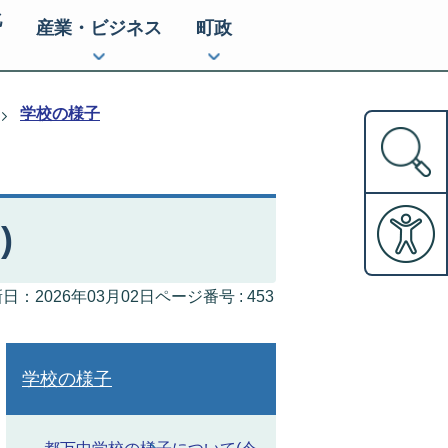
化
産業・ビジネス
町政
学校の様子
)
ページ番号 :
453
日：2026年03月02日
学校の様子