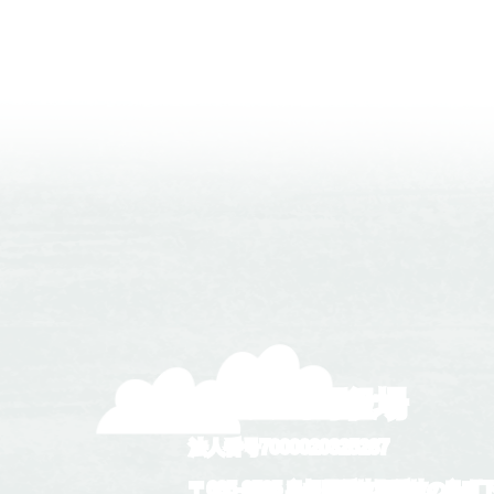
隠岐の島町役場
法人番号7000020325287
〒685-8585 島根県隠岐郡隠岐の島町