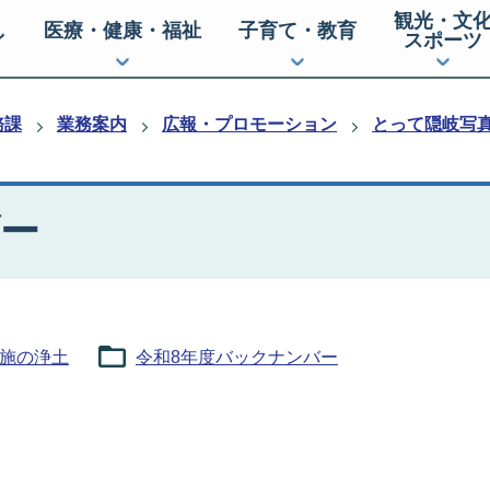
観光・文
し
医療・健康・福祉
子育て・教育
スポーツ
務課
業務案内
広報・プロモーション
とって隠岐写
ー
布施の浄土
令和8年度バックナンバー